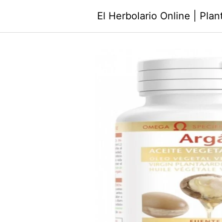
Saltar
El Herbolario Online | Pla
al
contenido