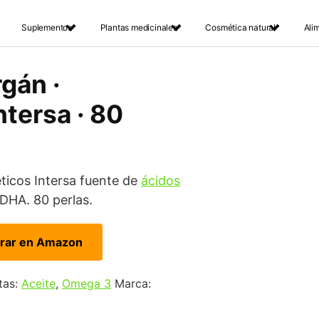
Suplementos
Plantas medicinales
Cosmética natural
Ali
gán ·
ntersa · 80
ticos Intersa fuente de
ácidos
DHA. 80 perlas.
rar en Amazon
tas:
Aceite
,
Omega 3
Marca: