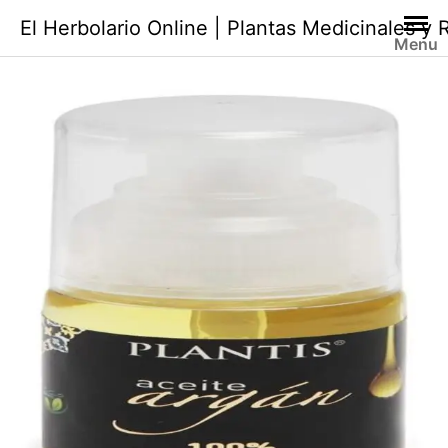
Saltar
El Herbolario Online | Plantas Medicinales y
al
Menu
contenido