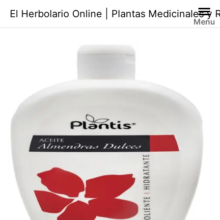
Saltar
El Herbolario Online | Plantas Medicinales y
al
Menu
contenido