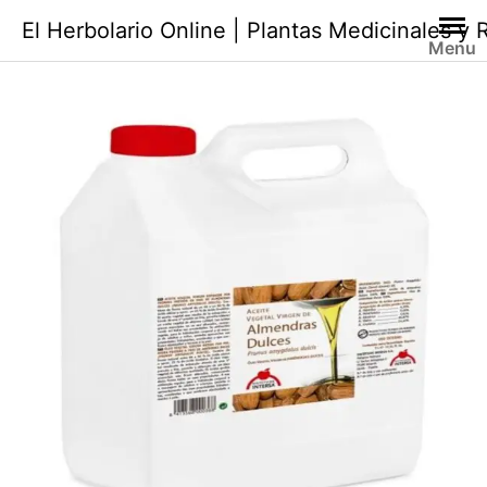
Saltar
El Herbolario Online | Plantas Medicinales y
al
Menu
contenido