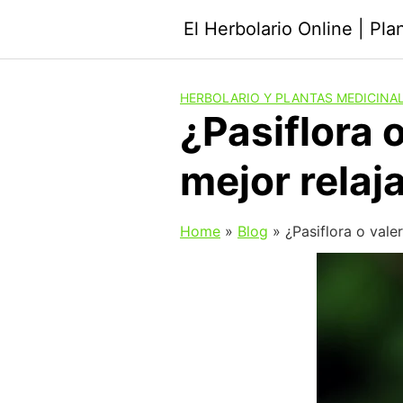
Saltar
El Herbolario Online | Pl
al
contenido
HERBOLARIO Y PLANTAS MEDICINA
¿Pasiflora o
mejor relaj
Home
»
Blog
»
¿Pasiflora o vale