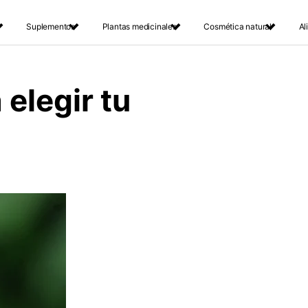
Suplementos
Plantas medicinales
Cosmética natural
Al
 elegir tu