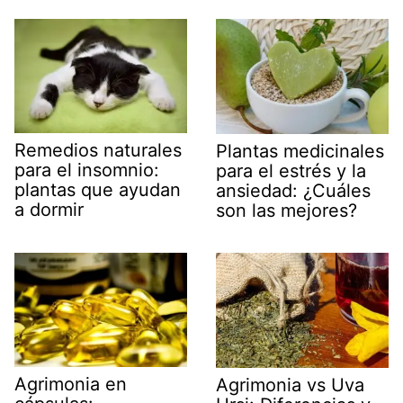
Remedios naturales
Plantas medicinales
para el insomnio:
para el estrés y la
plantas que ayudan
ansiedad: ¿Cuáles
a dormir
son las mejores?
Agrimonia en
Agrimonia vs Uva