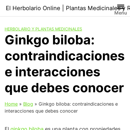
Saltar
El Herbolario Online | Plantas Medicinales y
al
Menu
contenido
HERBOLARIO Y PLANTAS MEDICINALES
Ginkgo biloba:
contraindicaciones
e interacciones
que debes conocer
Home
»
Blog
»
Ginkgo biloba: contraindicaciones e
interacciones que debes conocer
El
ginkgo biloba
es una planta con propiedades