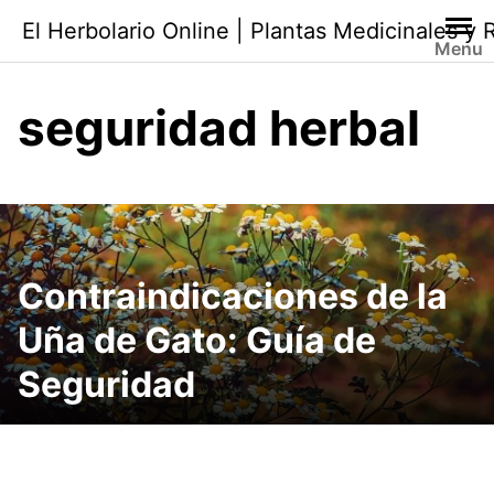
Saltar
El Herbolario Online | Plantas Medicinales y
al
Menu
contenido
seguridad herbal
Contraindicaciones de la
Uña de Gato: Guía de
Seguridad