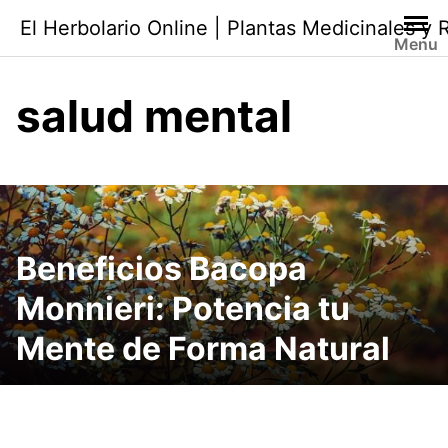
Saltar
El Herbolario Online | Plantas Medicinales y
al
Menu
contenido
salud mental
Beneficios Bacopa
Monnieri: Potencia tu
Mente de Forma Natural