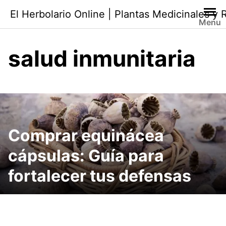
Saltar
El Herbolario Online | Plantas Medicinales y
al
Menu
contenido
salud inmunitaria
Comprar equinácea
cápsulas: Guía para
fortalecer tus defensas