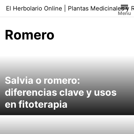
Saltar
El Herbolario Online | Plantas Medicinales y
al
Menu
contenido
Romero
Salvia o romero:
diferencias clave y usos
en fitoterapia