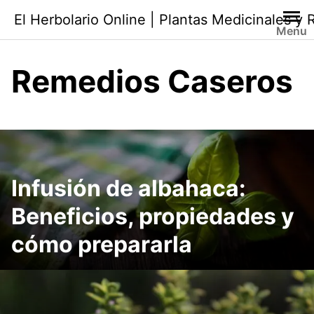
Saltar
El Herbolario Online | Plantas Medicinales y
al
Menu
contenido
Remedios Caseros
Infusión de albahaca:
Beneficios, propiedades y
cómo prepararla