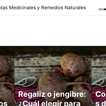
antas Medicinales y Remedios Naturales
Salud
z
Regaliz o jengibre:
Co
ios
¿Cuál elegir para
s d