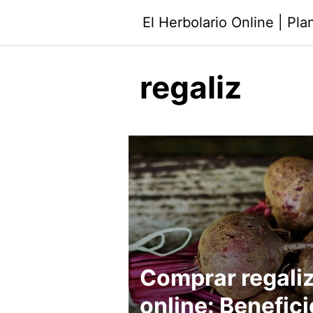
Saltar
El Herbolario Online | Pl
al
contenido
regaliz
Comprar regali
online: Benefic