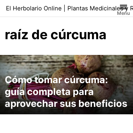
Saltar
El Herbolario Online | Plantas Medicinales y
al
Menu
contenido
raíz de cúrcuma
Cómo tomar cúrcuma:
guía completa para
aprovechar sus beneficios