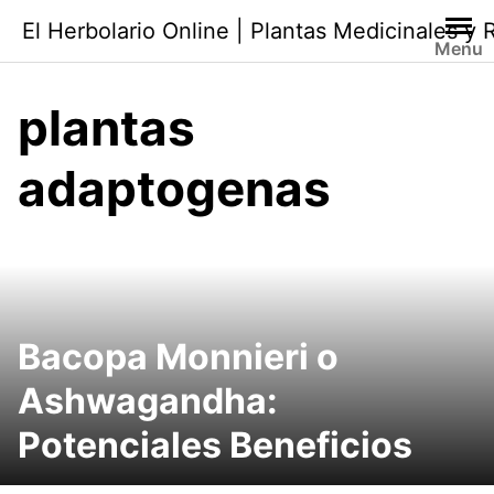
Saltar
El Herbolario Online | Plantas Medicinales y
al
Menu
contenido
plantas
adaptogenas
Bacopa Monnieri o
Ashwagandha:
Potenciales Beneficios