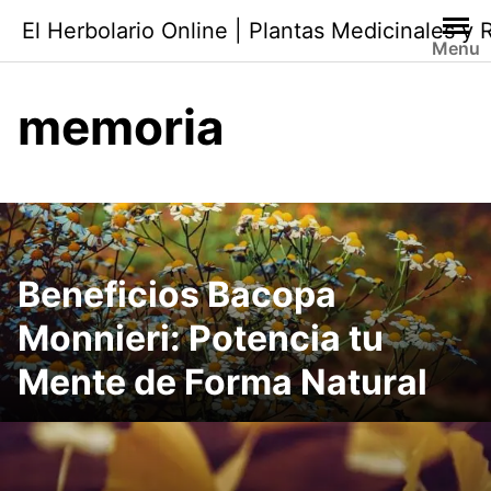
Saltar
El Herbolario Online | Plantas Medicinales y
al
Menu
contenido
memoria
Beneficios Bacopa
Monnieri: Potencia tu
Mente de Forma Natural