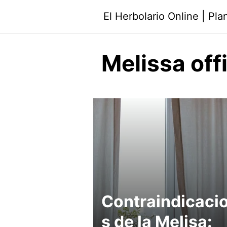
Saltar
El Herbolario Online | Pl
al
contenido
Melissa offi
Contraindicaci
s de la Melisa: