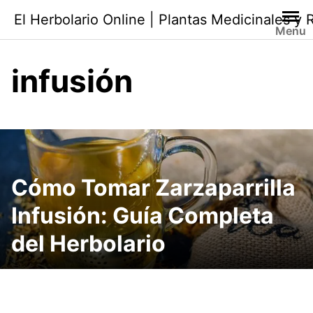
Saltar
El Herbolario Online | Plantas Medicinales y
al
Menu
contenido
infusión
Cómo Tomar Zarzaparrilla
Infusión: Guía Completa
del Herbolario