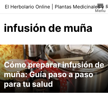
Saltar
El Herbolario Online | Plantas Medicinales y
al
Menu
contenido
infusión de muña
Cómo preparar infusión de
muña: Guía paso a paso
para tu salud