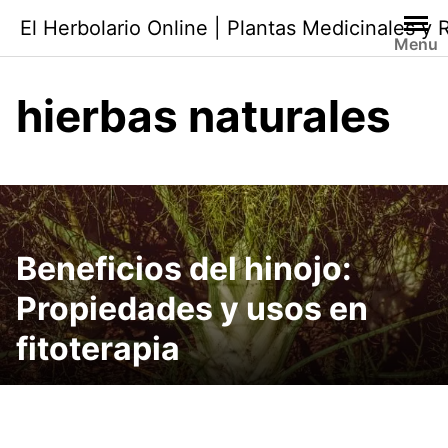
Saltar
El Herbolario Online | Plantas Medicinales y
al
Menu
contenido
hierbas naturales
Beneficios del hinojo:
Propiedades y usos en
fitoterapia