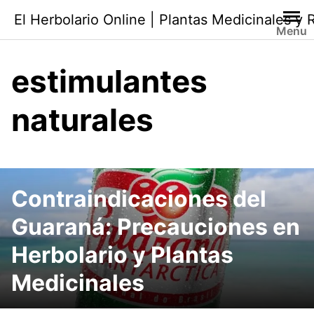
Saltar
El Herbolario Online | Plantas Medicinales y
al
Menu
contenido
estimulantes
naturales
Contraindicaciones del
Guaraná: Precauciones en
Herbolario y Plantas
Medicinales