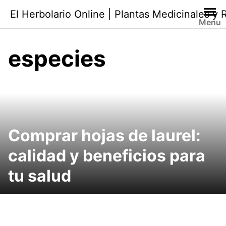
Saltar
El Herbolario Online | Plantas Medicinales y
al
Menu
contenido
especies
Comprar hojas de laurel:
calidad y beneficios para
tu salud