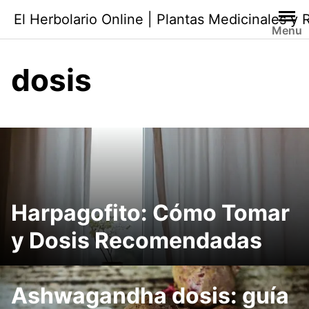
Saltar
El Herbolario Online | Plantas Medicinales y
al
Menu
contenido
dosis
Harpagofito: Cómo Tomar
y Dosis Recomendadas
Ashwagandha dosis: guía