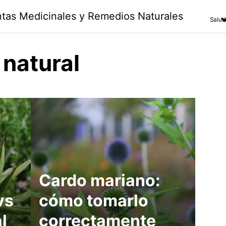
antas Medicinales y Remedios Naturales
Salud
 natural
Cardo mariano:
vs
cómo tomarlo
l
correctamente