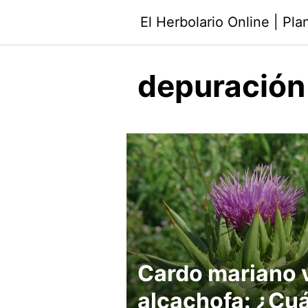
Saltar
El Herbolario Online | Pl
al
contenido
depuración
Cardo mariano 
alcachofa: ¿Cuá