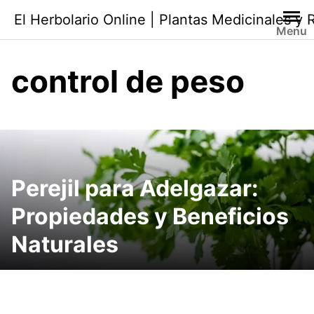
Saltar
El Herbolario Online | Plantas Medicinales y
al
Menu
contenido
control de peso
Perejil para Adelgazar:
Propiedades y Beneficios
Naturales