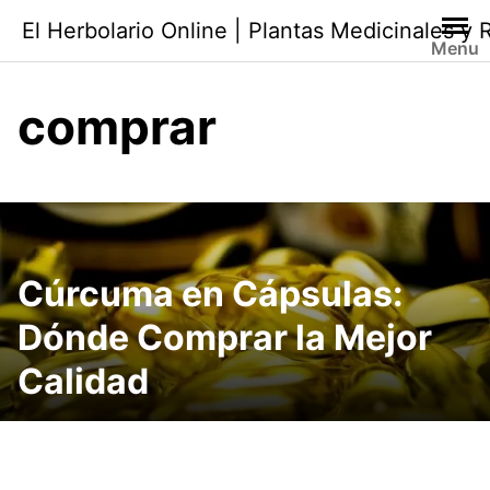
Saltar
El Herbolario Online | Plantas Medicinales y
al
Menu
contenido
comprar
Cúrcuma en Cápsulas:
Dónde Comprar la Mejor
Calidad