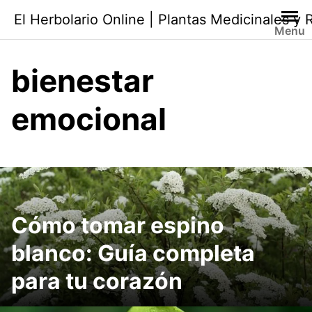
Saltar
El Herbolario Online | Plantas Medicinales y
al
Menu
contenido
bienestar
emocional
Cómo tomar espino
blanco: Guía completa
para tu corazón