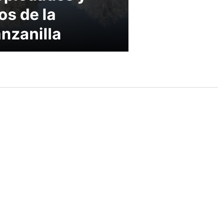
os de la
nzanilla