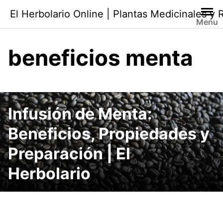
Saltar
El Herbolario Online | Plantas Medicinales y
al
Menu
contenido
beneficios menta
Infusión de Menta:
Beneficios, Propiedades y
Preparación | El
Herbolario