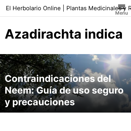
Saltar
El Herbolario Online | Plantas Medicinales y
al
Menu
contenido
Azadirachta indica
Contraindicaciones del
Neem: Guía de uso seguro
y precauciones