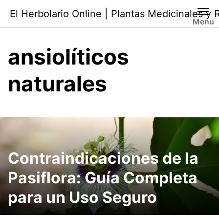
Saltar
El Herbolario Online | Plantas Medicinales y
al
Menu
contenido
ansiolíticos
naturales
Contraindicaciones de la
Pasiflora: Guía Completa
para un Uso Seguro