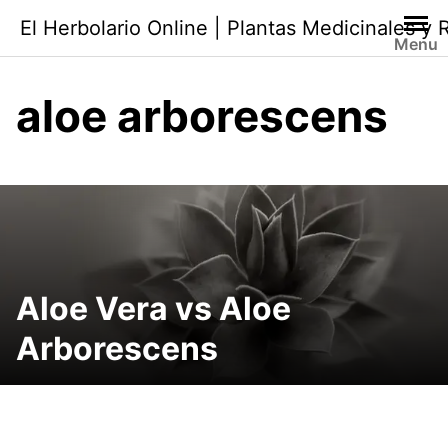
Saltar
El Herbolario Online | Plantas Medicinales y
al
Menu
contenido
aloe arborescens
Aloe Vera vs Aloe
Arborescens