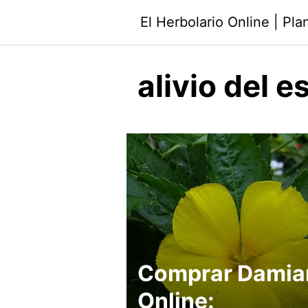
Saltar
El Herbolario Online | Pl
al
contenido
alivio del e
Comprar Damia
Online: