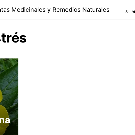
antas Medicinales y Remedios Naturales
Salud
strés
na