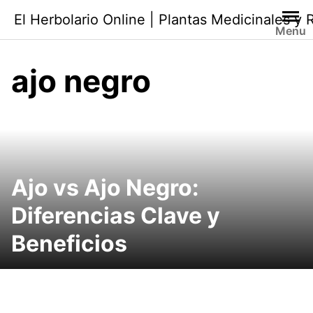
Saltar
El Herbolario Online | Plantas Medicinales y
al
Menu
contenido
ajo negro
Ajo vs Ajo Negro:
Diferencias Clave y
Beneficios