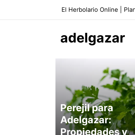
Saltar
El Herbolario Online | Pl
al
contenido
adelgazar
Perejil para
Adelgazar:
Propiedades y