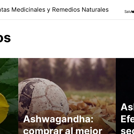
antas Medicinales y Remedios Naturales
Salud
os
As
Ashwagandha:
Ef
comprar al mejor
se