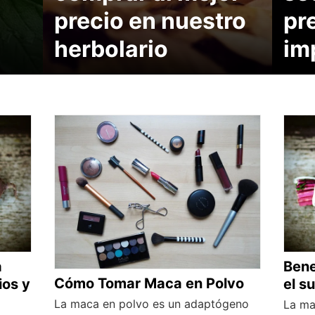
precio en nuestro
pr
herbolario
im
a
Bene
Cómo Tomar Maca en Polvo
ios y
el s
La maca en polvo es un adaptógeno
La ma