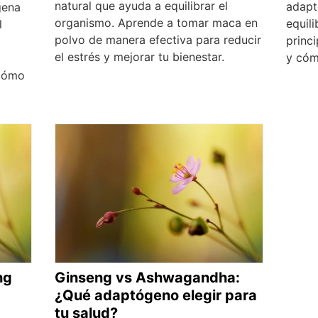
natural que ayuda a equilibrar el
adapt
gena
organismo. Aprende a tomar maca en
equil
l
polvo de manera efectiva para reducir
princ
el estrés y mejorar tu bienestar.
y cómo
 cómo
ng
Ginseng vs Ashwagandha:
¿Qué adaptógeno elegir para
tu salud?