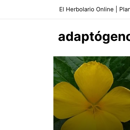
Saltar
El Herbolario Online | Pl
al
contenido
adaptógen