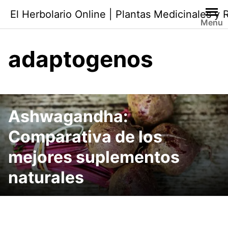
Saltar
El Herbolario Online | Plantas Medicinales y
al
Menu
contenido
adaptogenos
Ashwagandha:
Comparativa de los
mejores suplementos
naturales